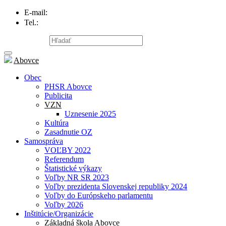
E-mail:
info@obecabovce.sk
Tel.:
047/559 41 81
Mapa stránky
Abovce
Obec
PHSR Abovce
Publicita
VZN
Uznesenie 2025
Kultúra
Zasadnutie OZ
Samospráva
VOĽBY 2022
Referendum
Štatistické výkazy
Voľby NR SR 2023
Voľby prezidenta Slovenskej republiky 2024
Voľby do Európskeho parlamentu
Voľby 2026
Inštitúcie/Organizácie
Základná škola Abovce