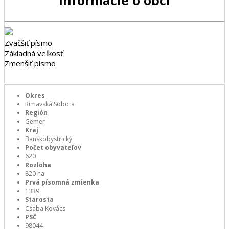
Informácie o obci
Zväčšiť písmo
Základná veľkosť
Zmenšiť písmo
Okres
Rimavská Sobota
Región
Gemer
Kraj
Banskobystrický
Počet obyvateľov
620
Rozloha
820 ha
Prvá písomná zmienka
1339
Starosta
Csaba Kovács
PSČ
98044